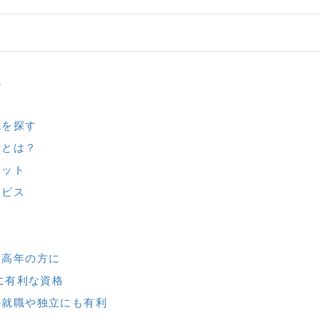
職
ト
先を探す
スとは？
リット
ービス
中高年の方に
に有利な資格
の就職や独立にも有利